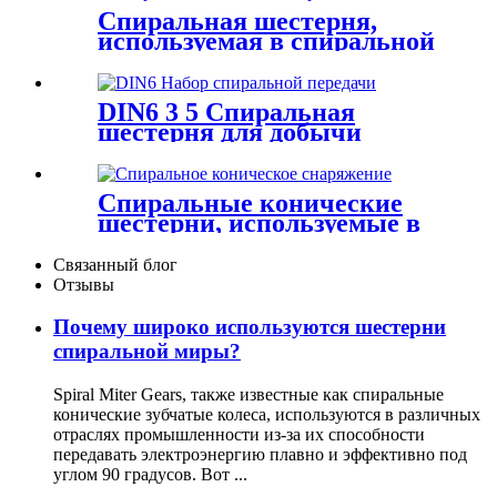
Спиральная шестерня,
используемая в спиральной
коробке передач
DIN6 3 5 Спиральная
шестерня для добычи
Спиральные конические
шестерни, используемые в
деталях передачи коробки
передач
Связанный блог
Отзывы
Почему широко используются шестерни
спиральной миры?
Spiral Miter Gears, также известные как спиральные
конические зубчатые колеса, используются в различных
отраслях промышленности из-за их способности
передавать электроэнергию плавно и эффективно под
углом 90 градусов. Вот ...